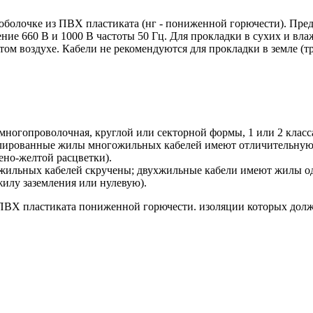
олочке из ПВХ пластиката (нг - пониженной горючести). Предн
ние 660 В и 1000 В частоты 50 Гц. Для прокладки в сухих и в
рытом воздухе. Кабели не рекомендуются для прокладки в земле 
огопроволочная, круглой или секторной формы, 1 или 2 класс
ированные жилы многожильных кабелей имеют отличительную р
ено-желтой расцветки).
жильных кабелей скручены; двухжильные кабели имеют жилы оди
илу заземления или нулевую).
ПВХ пластиката пониженной горючести. изоляции которых дол