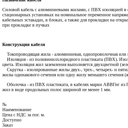
Силовой кабель с алюминиевыми жилами, с ПВХ изоляцией в об
стационарных установках на номинальное переменное напряже
кабельных эстакадах, в блоках, а также для прокладки на отк
при прокладке в пучках
Конструкция кабеля
Токопроводящая жила - алюминиевая, однопроволочная или мн
Изоляция - из поливинилхлоридного пластиката (ПВХ). Изол
цвета. Изоляция жил заземления выполняется двухцветной (зел
Скрутка - изолированные жилы двух-, трех-, четырех- и пяти
жилы одинакового сечения или одну жилу меньшего сечения (ж
Оболочка - из ПВХ пластиката, в кабелях марки АВВГнг из 
жил в виде продольных полос шириной не менее 1 мм.
№
Наименование
Цена с НДС за пог. м.
Доступно
Заказ