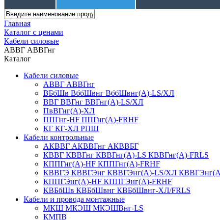
Главная
Каталог с ценами
Кабели силовые
АВВГ АВВГнг
Каталог
Кабели силовые
АВВГ АВВГнг
ВБбШв ВббШвнг ВббШвнг(А)-LS/ХЛ
ВВГ ВВГнг ВВГнг(А)-LS/ХЛ
ПвВГнг(А)-ХЛ
ППГнг-HF ППГнг(А)-FRHF
КГ КГ-ХЛ РПШ
Кабели контрольные
АКВВГ АКВВГнг АКВВБГ
КВВГ КВВГнг КВВГнг(А)-LS КВВГнг(А)-FRLS
КППГнг(А)-HF КППГнг(А)-FRHF
КВВГЭ КВВГЭнг КВВГЭнг(А)-LS/ХЛ КВВГЭнг(А
КППГЭнг(А)-HF КППГЭнг(А)-FRHF
КВБбШв КВБбШвнг КВБбШвнг-ХЛ/FRLS
Кабели и провода монтажные
МКШ МКЭШ МКЭШВнг-LS
КМПВ