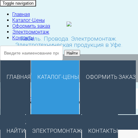
Toggle navigation
Главная
Каталог-Цены
Оформить заказ
Электромонтаж
Контакты
Кабель. Провода. Электромонтаж.
Электротехническая продукция в Уфе.
Найти
8 (347) 291-28-18
Понедельник - Пятница: 9:00 - 17:00
ГЛАВНАЯ
КАТАЛОГ-ЦЕНЫ
ОФОРМИТЬ ЗАКАЗ
Главная
Каталог с ценами
Кабели для телефонии и передачи данных
КАТАЛОГ
НАЙТИ
ЭЛЕКТРОМОНТАЖ
КОНТАКТЫ