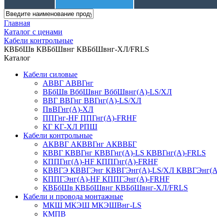
Главная
Каталог с ценами
Кабели контрольные
КВБбШв КВБбШвнг КВБбШвнг-ХЛ/FRLS
Каталог
Кабели силовые
АВВГ АВВГнг
ВБбШв ВббШвнг ВббШвнг(А)-LS/ХЛ
ВВГ ВВГнг ВВГнг(А)-LS/ХЛ
ПвВГнг(А)-ХЛ
ППГнг-HF ППГнг(А)-FRHF
КГ КГ-ХЛ РПШ
Кабели контрольные
АКВВГ АКВВГнг АКВВБГ
КВВГ КВВГнг КВВГнг(А)-LS КВВГнг(А)-FRLS
КППГнг(А)-HF КППГнг(А)-FRHF
КВВГЭ КВВГЭнг КВВГЭнг(А)-LS/ХЛ КВВГЭнг(А
КППГЭнг(А)-HF КППГЭнг(А)-FRHF
КВБбШв КВБбШвнг КВБбШвнг-ХЛ/FRLS
Кабели и провода монтажные
МКШ МКЭШ МКЭШВнг-LS
КМПВ