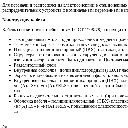
Для передачи и распределения электроэнергии в стационарных
распределительных устройств с номинальным переменным напр
Конструкция кабеля
Кабель соответствует требованиям ГОСТ 1508-78, настоящих т
Токопроводящая жила – однопроволочный медный провод
Термический барьер – обмотка из двух слюдосодержащих 
Изоляция – поливинилхлоридный (ПВХ) пластикат, а так
Структура – изолированные жилы скручены, в каждом пов
изоляции которых должен быть одинаковым. Цветовая ма
Разделительный слой
Внутренняя оболочка –поливинилхлоридный (ПВХ) плас
Экран - в виде обмотки из алюминиевой фольги, вдоль э
Внутренняя оболочка - поливинилхлоридный (ПВХ) пласт
«нг(А)-LS» и «нг(А)-FRLS», повышенной хладостойкости
хл».
Броня – из двух стальных оцинкованных лент (при налож
Оболочка кабеля – поливинилхлоридный (ПВХ) пластикат
«нг(А)-LS» и «нг(А)-FRLS», повышенной хладостойкости
хл».
№