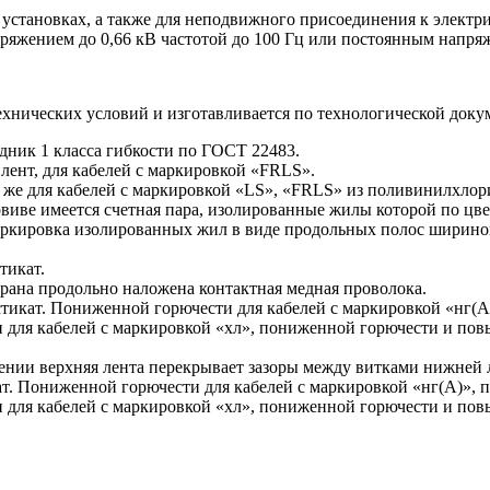
 установках, а также для неподвижного присоединения к электр
яжением до 0,66 кВ частотой до 100 Гц или постоянным напряж
ехнических условий и изготавливается по технологической доку
ник 1 класса гибкости по ГОСТ 22483.
лент, для кабелей с маркировкой «FRLS».
 же для кабелей с маркировкой «LS», «FRLS» из поливинилхло
иве имеется счетная пара, изолированные жилы которой по цвет
ркировка изолированных жил в виде продольных полос шириной
тикат.
крана продольно наложена контактная медная проволока.
икат. Пониженной горючести для кабелей с маркировкой «нг(А
 для кабелей с маркировкой «хл», пониженной горючести и пов
ении верхняя лента перекрывает зазоры между витками нижней 
. Пониженной горючести для кабелей с маркировкой «нг(А)», 
 для кабелей с маркировкой «хл», пониженной горючести и пов